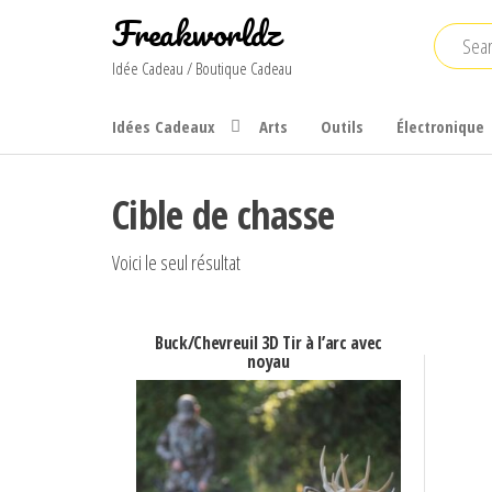
Skip
Freakworldz
to
Idée Cadeau / Boutique Cadeau
the
content
Idées Cadeaux
Arts
Outils
Électronique
Cible de chasse
Voici le seul résultat
Buck/Chevreuil 3D Tir à l’arc avec
noyau