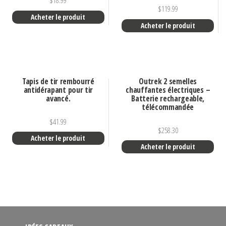
$
18.99
$
119.99
Acheter le produit
Acheter le produit
Tapis de tir rembourré
Outrek 2 semelles
antidérapant pour tir
chauffantes électriques –
avancé.
Batterie rechargeable,
télécommandée
$
41.99
$
258.30
Acheter le produit
Acheter le produit