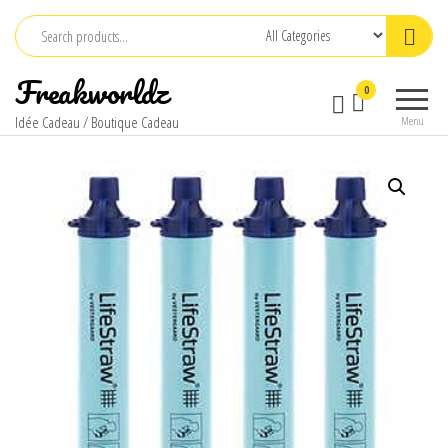
Skip
to
the
Freakworldz
0
content
Idée Cadeau / Boutique Cadeau
Menu