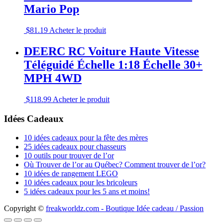
Mario Pop
$
81.19
Acheter le produit
DEERC RC Voiture Haute Vitesse
Téléguidé Échelle 1:18 Échelle 30+
MPH 4WD
$
118.99
Acheter le produit
Idées Cadeaux
10 idées cadeaux pour la fête des mères
25 idées cadeaux pour chasseurs
10 outils pour trouver de l’or
Où Trouver de l’or au Québec? Comment trouver de l’or?
10 idées de rangement LEGO
10 idées cadeaux pour les bricoleurs
5 idées cadeaux pour les 5 ans et moins!
Copyright ©
freakworldz.com - Boutique Idée cadeau / Passion