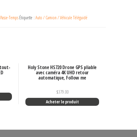
,
Passe-Temps
Étiquette :
Auto / Camion / Véhicule Téléguidé
 tout-
Holy Stone HS720 Drone GPS pliable
ED
avec caméra 4K UHD retour
automatique, Follow me
$
379.00
Acheter le produit