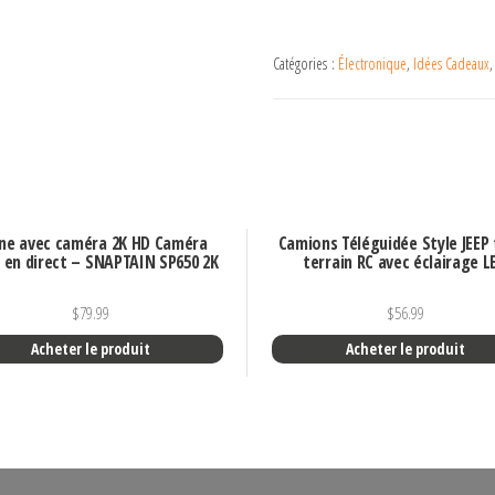
Catégories :
Électronique
,
Idées Cadeaux
ne avec caméra 2K HD Caméra
Camions Téléguidée Style JEEP
 en direct – SNAPTAIN SP650 2K
terrain RC avec éclairage L
$
79.99
$
56.99
Acheter le produit
Acheter le produit