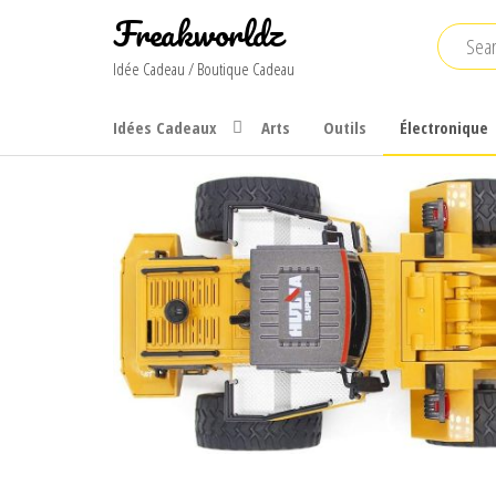
Skip
Freakworldz
to
Idée Cadeau / Boutique Cadeau
the
content
Idées Cadeaux
Arts
Outils
Électronique