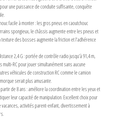
pour une puissance de conduite suffisante, conquête
ile.
houc facile à monter : les gros pneus en caoutchouc
rains spongieux, le châssis augmente entre les pneus et
a texture des bosses augmente la friction et l’adhérence
istance 2,4 G : portée de contrôle radio jusqu’à 91,4 m,
es multi-RC pour jouer simultanément sans aucune
’autres véhicules de construction RC comme le camion
remorque serait plus amusante.
partir de 8 ans : améliore la coordination entre les yeux et
iquer leur capacité de manipulation. Excellent choix pour
 vacances, activités parent-enfant, divertissement à
rs.