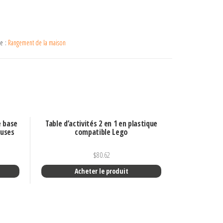
te :
Rangement de la maison
e base
Table d’activités 2 en 1 en plastique
euses
compatible Lego
$
80.62
Acheter le produit