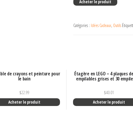
Acheter le produit
Catégories :
Idées Cadeaux
,
Outils
Étiquet
ble de crayons et peinture pour
Étagère en LEGO – 4 plaques d
le bain
empilables grises et 30 empil
$
22.99
$
40.01
Acheter le produit
Acheter le produit