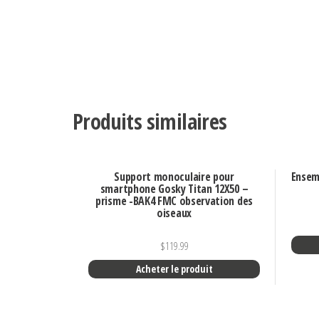
Produits similaires
Support monoculaire pour
Ensem
smartphone Gosky Titan 12X50 –
prisme -BAK4 FMC observation des
oiseaux
$
119.99
Acheter le produit