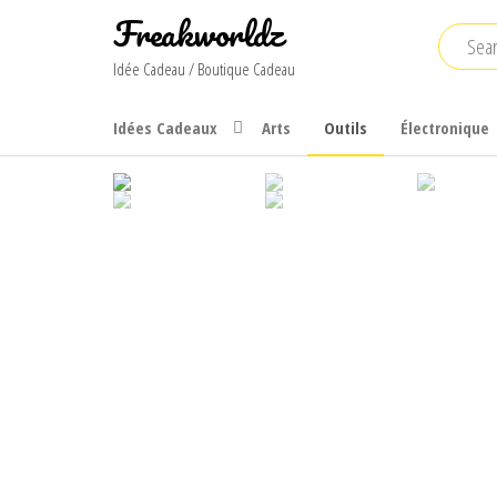
Skip
Freakworldz
to
Idée Cadeau / Boutique Cadeau
the
content
Idées Cadeaux
Arts
Outils
Électronique