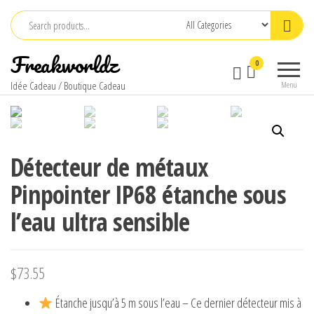
Skip
to
the
Freakworldz
0
content
Idée Cadeau / Boutique Cadeau
Menu
Détecteur de métaux
Pinpointer IP68 étanche sous
l’eau ultra sensible
$
73.55
Étanche jusqu’à 5 m sous l’eau – Ce dernier détecteur mis à