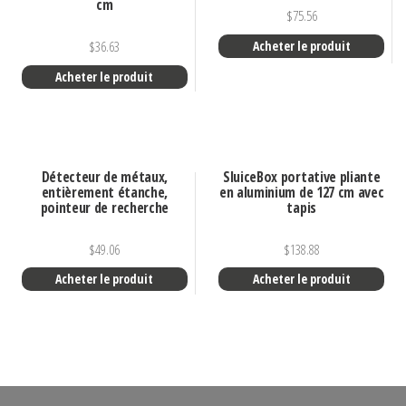
cm
$
75.56
Acheter le produit
$
36.63
Acheter le produit
Détecteur de métaux,
SluiceBox portative pliante
entièrement étanche,
en aluminium de 127 cm avec
pointeur de recherche
tapis
$
49.06
$
138.88
Acheter le produit
Acheter le produit