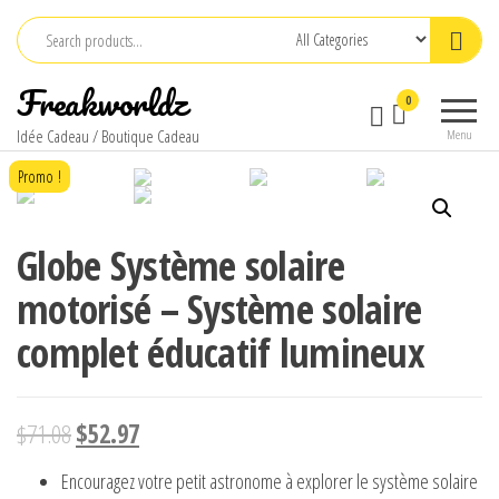
Skip
to
the
Freakworldz
0
content
Idée Cadeau / Boutique Cadeau
Menu
Promo !
Globe Système solaire
motorisé – Système solaire
complet éducatif lumineux
$
71.08
$
52.97
Encouragez votre petit astronome à explorer le système solaire