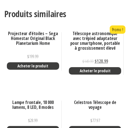
Produits similaires
Promo !
Projecteur d’étoiles – Sega
Télescope astronomique
Homestar Original Black
avec trépied adaptateur
Planetarium Home
pour smartphone, portable
à grossissement élevé
$
199.99
$
149.99
$
128.99
Acheter le produit
Acheter le produit
Lampe frontale, 18 000
Celestron Télescope de
lumens, 8 LED, 8 modes
voyage
$
28.99
$
77.97