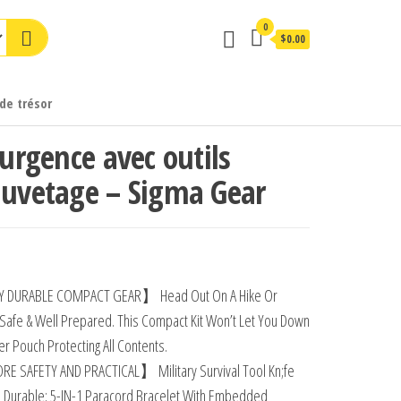
0
$0.00
de trésor
’urgence avec outils
auvetage – Sigma Gear
 DURABLE COMPACT GEAR】 Head Out On A Hike Or
Safe & Well Prepared. This Compact Kit Won’t Let You Down
ter Pouch Protecting All Contents.
AFETY AND PRACTICAL】 Military Survival Tool Kn;fe
, Durable; 5-IN-1 Paracord Bracelet With Embedded