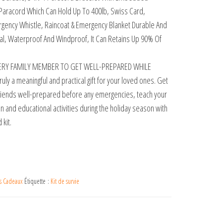
Paracord Which Can Hold Up To 400lb, Swiss Card,
mergency Whistle, Raincoat & Emergency Blanket Durable And
l, Waterproof And Windproof, It Can Retains Up 90% Of
RY FAMILY MEMBER TO GET WELL-PREPARED WHILE
y a meaningful and practical gift for your loved ones. Get
riends well-prepared before any emergencies, teach your
fun and educational activities during the holiday season with
kit.
s Cadeaux
Étiquette :
Kit de survie