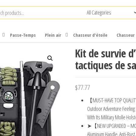
Passe-Temps
Plein air
Chasseur d'étoile
Chasseur 
Kit de survie d
tactiques de s
$
77.77
【MUST-HAVE TOP QUALITY
Outdoor Adventure Feeling 
With Its Military Molle Hols
➤【NEW UPGRADED – MORE S
Aluminum Handle. Anti-Rust