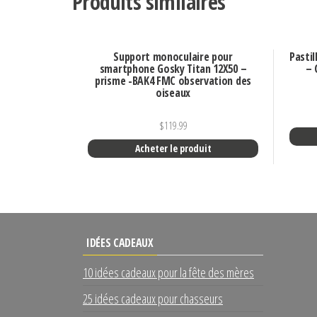
Produits similaires
Support monoculaire pour
Pastil
smartphone Gosky Titan 12X50 –
– 
prisme -BAK4 FMC observation des
oiseaux
$
119.99
Acheter le produit
IDÉES CADEAUX
10 idées cadeaux pour la fête des mères
25 idées cadeaux pour chasseurs