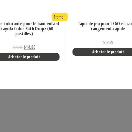
Promo !
le colorante pour le bain enfant
Tapis de jeu pour LEGO et sa
Crayola Color Bath Dropz (60
rangement rapide
pastilles)
$
19.99
$
19.99
$
14.80
Acheter le produit
Acheter le produit