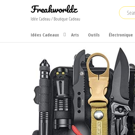
Skip
Freakworldz
to
Idée Cadeau / Boutique Cadeau
the
content
Idées Cadeaux
Arts
Outils
Électronique