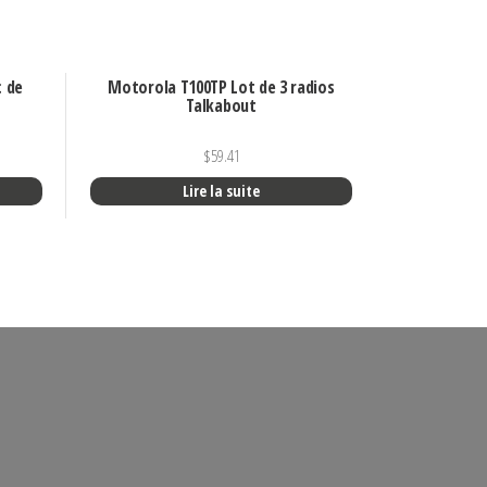
c de
Motorola T100TP Lot de 3 radios
Talkabout
$
59.41
Lire la suite