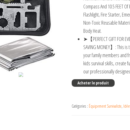
Compass And 10.5 FEET Of 
Flashlight, Fire Starter, E
Non-Toxic Reusable Materia
Body Heat.
➤【PERFECT GIFT FOR EVE
SAVING MONEY】: This is trul
your family members and f
kids survival skills, create 
our professionally designed 
Acheter le produit
Catégories :
Équipement Survivaliste
,
Idée