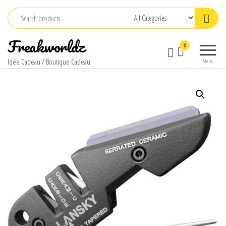
Skip
to
the
Freakworldz
0
content
Idée Cadeau / Boutique Cadeau
Menu