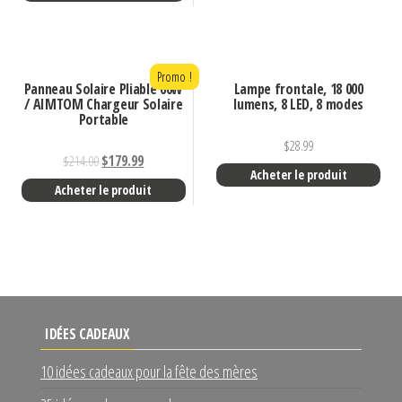
Promo !
Panneau Solaire Pliable 60W
Lampe frontale, 18 000
/ AIMTOM Chargeur Solaire
lumens, 8 LED, 8 modes
Portable
$
28.99
$
214.00
$
179.99
Acheter le produit
Acheter le produit
IDÉES CADEAUX
10 idées cadeaux pour la fête des mères