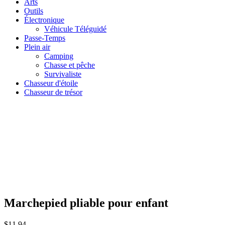
Arts
Outils
Électronique
Véhicule Téléguidé
Passe-Temps
Plein air
Camping
Chasse et pêche
Survivaliste
Chasseur d'étoile
Chasseur de trésor
Marchepied pliable pour enfant
$
11.94