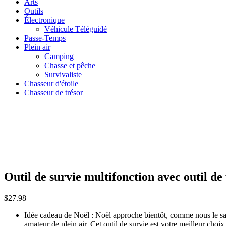
Arts
Outils
Électronique
Véhicule Téléguidé
Passe-Temps
Plein air
Camping
Chasse et pêche
Survivaliste
Chasseur d'étoile
Chasseur de trésor
Outil de survie multifonction avec outil de p
$
27.98
Idée cadeau de Noël : Noël approche bientôt, comme nous le savons
amateur de plein air. Cet outil de survie est votre meilleur choi