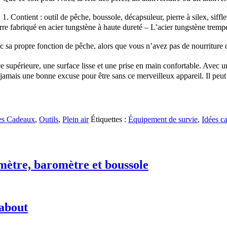
ontient : outil de pêche, boussole, décapsuleur, pierre à silex, siffle
e fabriqué en acier tungstène à haute dureté – L’acier tungstène trempé p
 sa propre fonction de pêche, alors que vous n’avez pas de nourriture d
nce supérieure, une surface lisse et une prise en main confortable. Avec
 a jamais une bonne excuse pour être sans ce merveilleux appareil. Il peut
es Cadeaux
,
Outils
,
Plein air
Étiquettes :
Équipement de survie
,
Idées c
mètre, baromètre et boussole
about