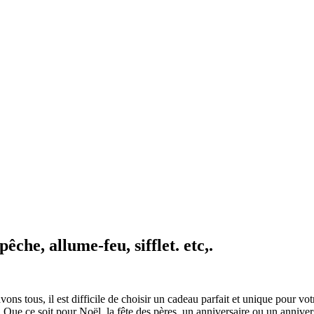
êche, allume-feu, sifflet. etc,.
 tous, il est difficile de choisir un cadeau parfait et unique pour votr
x. Que ce soit pour Noël, la fête des pères, un anniversaire ou un anniv