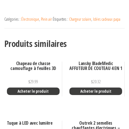
Catégories :
Électronique
,
Plein air
Étiquettes :
Chargeur solaire
,
Idées cadeaux papa
Produits similaires
Chapeau de chasse
Lansky BladeMedic
camouflage à feuilles 3D
AFFUTEUR DE COUTEAU 4 EN 1
$
29.99
$
20.32
Acheter le produit
Acheter le produit
Tuque à LED avec lumière
Outrek 2 semelles
chauffantes électriques –