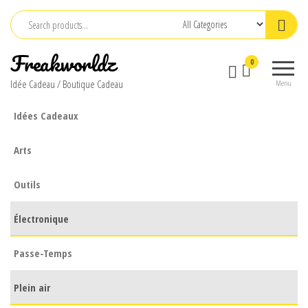
Skip
to
the
Freakworldz
0
content
Idée Cadeau / Boutique Cadeau
Menu
Idées Cadeaux
Arts
Outils
Électronique
Passe-Temps
Plein air