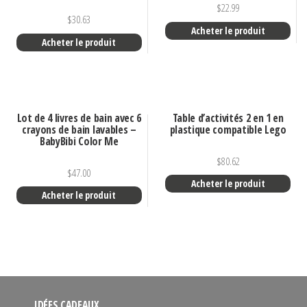
$
22.99
$
30.63
Acheter le produit
Acheter le produit
Lot de 4 livres de bain avec 6
Table d’activités 2 en 1 en
crayons de bain lavables –
plastique compatible Lego
BabyBibi Color Me
$
80.62
$
47.00
Acheter le produit
Acheter le produit
IDÉES CADEAUX