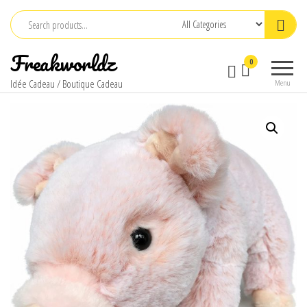
Skip
to
the
Freakworldz
0
content
Idée Cadeau / Boutique Cadeau
Menu