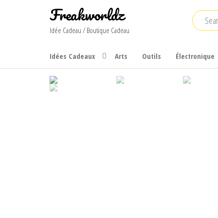
Skip
Freakworldz
to
Idée Cadeau / Boutique Cadeau
the
content
Idées Cadeaux
Arts
Outils
Électronique