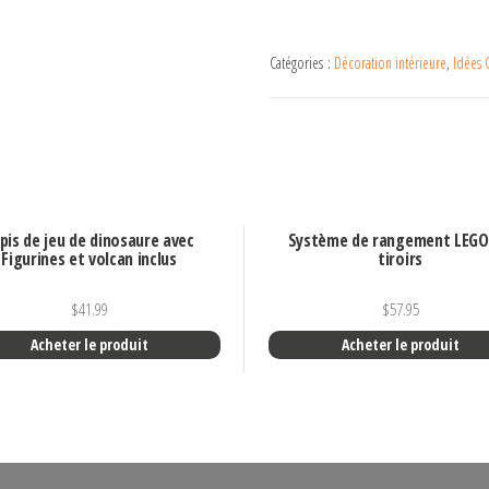
Catégories :
Décoration intérieure
,
Idées 
pis de jeu de dinosaure avec
Système de rangement LEGO
Figurines et volcan inclus
tiroirs
$
41.99
$
57.95
Acheter le produit
Acheter le produit