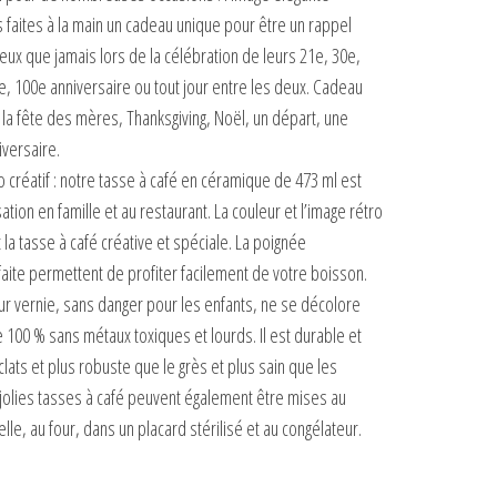
 faites à la main un cadeau unique pour être un rappel
uleux que jamais lors de la célébration de leurs 21e, 30e,
e, 100e anniversaire ou tout jour entre les deux. Cadeau
, la fête des mères, Thanksgiving, Noël, un départ, une
iversaire.
o créatif : notre tasse à café en céramique de 473 ml est
ation en famille et au restaurant. La couleur et l’image rétro
 la tasse à café créative et spéciale. La poignée
faite permettent de profiter facilement de votre boisson.
eur vernie, sans danger pour les enfants, ne se décolore
100 % sans métaux toxiques et lourds. Il est durable et
éclats et plus robuste que le grès et plus sain que les
 jolies tasses à café peuvent également être mises au
le, au four, dans un placard stérilisé et au congélateur.