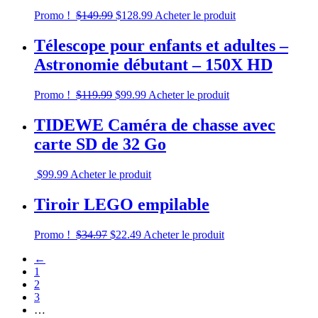
Promo !
$
149.99
$
128.99
Acheter le produit
Télescope pour enfants et adultes –
Astronomie débutant – 150X HD
Promo !
$
119.99
$
99.99
Acheter le produit
TIDEWE Caméra de chasse avec
carte SD de 32 Go
$
99.99
Acheter le produit
Tiroir LEGO empilable
Promo !
$
34.97
$
22.49
Acheter le produit
←
1
2
3
…