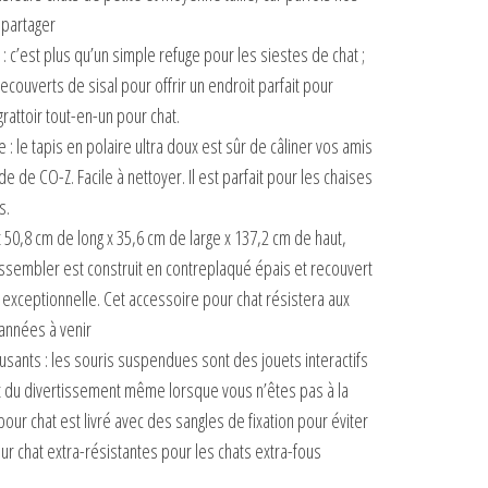
 partager
t : c’est plus qu’un simple refuge pour les siestes de chat ;
ecouverts de sisal pour offrir un endroit parfait pour
grattoir tout-en-un pour chat.
 : le tapis en polaire ultra doux est sûr de câliner vos amis
e de CO-Z. Facile à nettoyer. Il est parfait pour les chaises
s.
nt 50,8 cm de long x 35,6 cm de large x 137,2 cm de haut,
 assembler est construit en contreplaqué épais et recouvert
 exceptionnelle. Cet accessoire pour chat résistera aux
 années à venir
usants : les souris suspendues sont des jouets interactifs
nt du divertissement même lorsque vous n’êtes pas à la
our chat est livré avec des sangles de fixation pour éviter
ur chat extra-résistantes pour les chats extra-fous