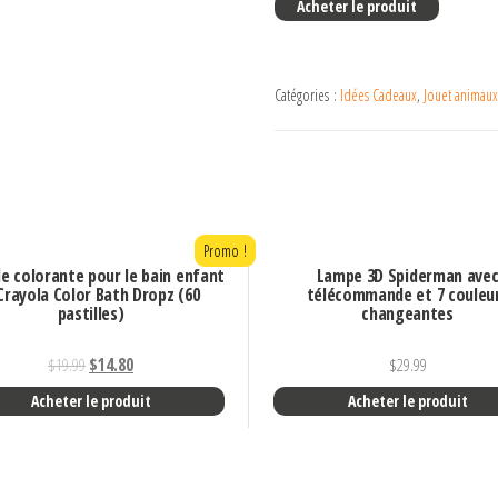
Acheter le produit
Catégories :
Idées Cadeaux
,
Jouet animaux
Promo !
le colorante pour le bain enfant
Lampe 3D Spiderman ave
Crayola Color Bath Dropz (60
télécommande et 7 couleu
pastilles)
changeantes
$
19.99
$
14.80
$
29.99
Acheter le produit
Acheter le produit