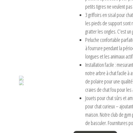
petits tigres ne veulent pas
3 griffoirs en sisal pour cha
les pieds de support sont r
gratter les ongles. C’est un 
Peluche confortable parfaite
à fourrure pendant la périod
longues et les animaux actif
Installation facile : mesura
notre arbre à chat facile à
de polaire pour une qualité
craies de chat fou pour les
Jouets pour chat sûrs et am
pour chat curieux – ajouta
maison. Notre club de gym p
de basculer. Fournitures po