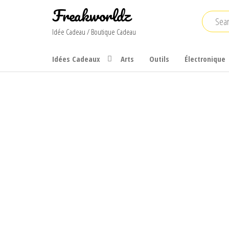
Skip
Freakworldz
to
Idée Cadeau / Boutique Cadeau
the
content
Idées Cadeaux
Arts
Outils
Électronique