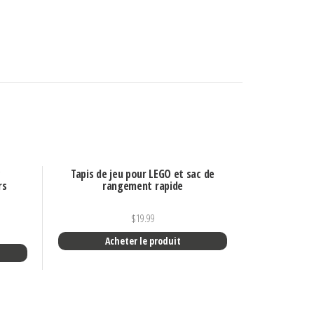
c
Tapis de jeu pour LEGO et sac de
rs
rangement rapide
$
19.99
Acheter le produit