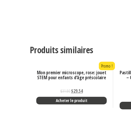
Produits similaires
Promo !
Mon premier microscope, rose: jouet
Pastil
STEM pour enfants d’âge préscolaire
– 
$
31.80
$
29.54
Acheter le produit