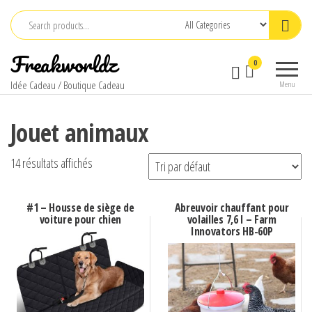
Skip
to
the
Freakworldz
0
content
Idée Cadeau / Boutique Cadeau
Menu
Jouet animaux
14 résultats affichés
#1 – Housse de siège de
Abreuvoir chauffant pour
voiture pour chien
volailles 7,6 l – Farm
Innovators HB-60P