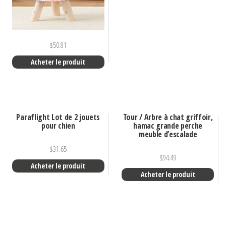
$
50.81
Acheter le produit
Paraflight Lot de 2 jouets
Tour / Arbre à chat griffoir,
pour chien
hamac grande perche
meuble d’escalade
$
31.65
$
94.49
Acheter le produit
Acheter le produit