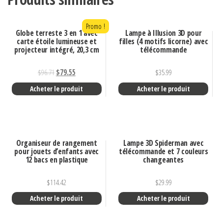
Promo !
Globe terreste 3 en 1 avec
Lampe à Illusion 3D pour
carte étoile lumineuse et
filles (4 motifs licorne) avec
projecteur intégré, 20,3 cm
télécommande
$
96.71
$
79.55
$
35.99
Acheter le produit
Acheter le produit
Organiseur de rangement
Lampe 3D Spiderman avec
pour jouets d’enfants avec
télécommande et 7 couleurs
12 bacs en plastique
changeantes
$
114.42
$
29.99
Acheter le produit
Acheter le produit