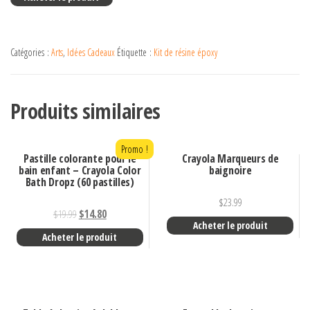
Catégories :
Arts
,
Idées Cadeaux
Étiquette :
Kit de résine époxy
Produits similaires
Promo !
Pastille colorante pour le
Crayola Marqueurs de
bain enfant – Crayola Color
baignoire
Bath Dropz (60 pastilles)
$
23.99
$
19.99
$
14.80
Acheter le produit
Acheter le produit