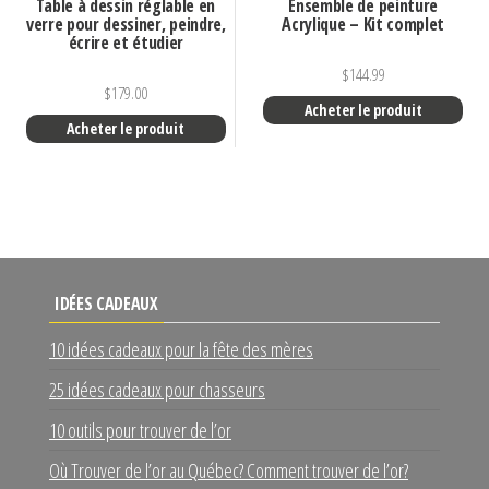
Table à dessin réglable en
Ensemble de peinture
verre pour dessiner, peindre,
Acrylique – Kit complet
écrire et étudier
$
144.99
$
179.00
Acheter le produit
Acheter le produit
IDÉES CADEAUX
10 idées cadeaux pour la fête des mères
25 idées cadeaux pour chasseurs
10 outils pour trouver de l’or
Où Trouver de l’or au Québec? Comment trouver de l’or?