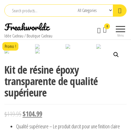
Skip
to
the
Freakworldz
0
content
Idée Cadeau / Boutique Cadeau
Menu
Promo !
Kit de résine époxy
transparente de qualité
supérieure
$
119.95
$
104.99
Qualité supérieure – Le produit durcit pour une finition claire