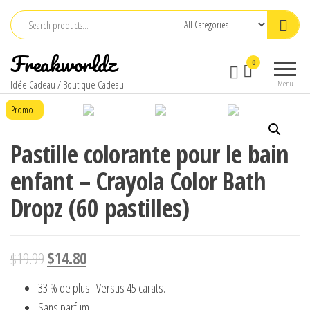
Skip
to
the
Freakworldz
0
content
Idée Cadeau / Boutique Cadeau
Menu
Promo !
Pastille colorante pour le bain
enfant – Crayola Color Bath
Dropz (60 pastilles)
$
19.99
$
14.80
33 % de plus ! Versus 45 carats.
Sans parfum.