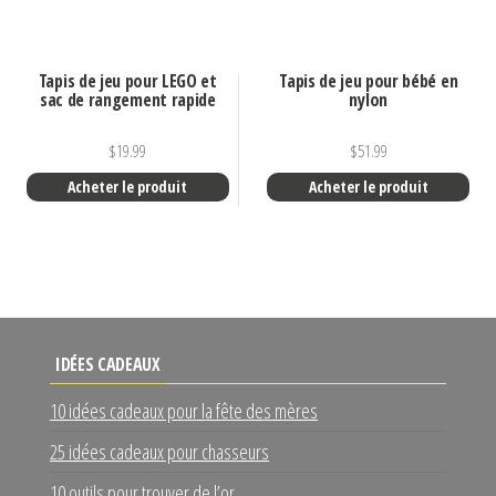
Tapis de jeu pour LEGO et
Tapis de jeu pour bébé en
sac de rangement rapide
nylon
$
19.99
$
51.99
Acheter le produit
Acheter le produit
IDÉES CADEAUX
10 idées cadeaux pour la fête des mères
25 idées cadeaux pour chasseurs
10 outils pour trouver de l’or